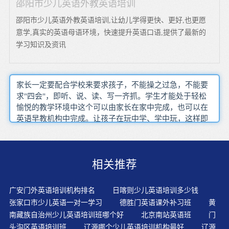
邵阳市少儿英语外教英语培训
邵阳市少儿英语外教英语培训,让幼儿学得更快、更好,也更愿
意学,真实的英语母语环境，快速提升英语口语,提供了最新的
学习知识及资讯
家长一定要配合学校来要求孩子，不能操之过急，不能要
求"四会"，即听、说、读、写一齐抓。学生才能处于轻松
愉悦的教学环境中这个可以由家长在家中完成，也可以在
英语早教机构中完成。让孩子在玩中学、学中玩，这样即
便孩子在学习的过程中出现了问题，也不会产生?“厌学”的
情绪，对将来的学习也会带来益处。每记一个单词都要相
应地记住用这个单词在内的一个例句，因为单词的意思只
相关推荐
能在句子中体现，有意思我们才不容易忘掉，而孤立的无
意思的不容易记住。音乐、律动教学法（Happy?Melody?
&?Motion?Chant）英语教学蕴含在?“说、唱”英语中。为了
广安门外英语培训机构排名
日喀则少儿英语培训多少钱
适应社会发展，儿童英语教育已经逐步发展成为一门重要
张家口市少儿英语一对一学习
德胜门英语课外补习班
黄
的学科。突破传统的教学模式,淡化“教”的痕迹,提倡课堂中
南藏族自治州少儿英语培训班哪个好
北京南站英语班
门
“以教为辅,以悟为主”。直接教学法（Direct?Method）强调
头沟区英语培训班
辽源哪个少儿英语培训机构最好
辽源