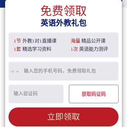
免费领取
英语外教礼包
1节
外教1对1直播课
海量
精品公开课
1套
精选学习资料
1次
英语能力测评
+86
获取码证码
立即领取