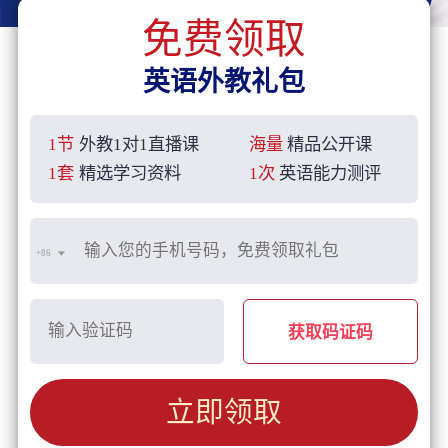
免费领取
英语外教礼包
1节
外教1对1直播课
海量
精品公开课
1套
精选学习资料
1次
英语能力测评
+86
获取码证码
立即领取