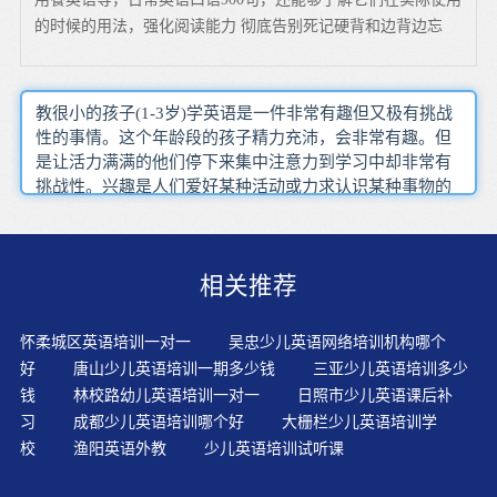
的时候的用法，强化阅读能力 彻底告别死记硬背和边背边忘
教很小的孩子(1-3岁)学英语是一件非常有趣但又极有挑战
性的事情。这个年龄段的孩子精力充沛，会非常有趣。但
是让活力满满的他们停下来集中注意力到学习中却非常有
挑战性。兴趣是人们爱好某种活动或力求认识某种事物的
倾向。不要害怕出错，失败是成功之母，犯错一点都不可
怕。能影响到学生创造意识的萌发和创造力的产生幼儿主
要学习资源有适合启蒙的英语原版动画片，带有音频或视
相关推荐
频的经典英语原版绘本等。做为家长的应该知道应该如何
让幼儿正确的学习英语。让孩子自己听写，一般都有教材
配套的磁带，里面有词汇表的朗读录音，孩子自己边放录
怀柔城区英语培训一对一
吴忠少儿英语网络培训机构哪个
音边写，是最理想的。要注意的是这种英语环境不是家长
好
唐山少儿英语培训一期多少钱
三亚少儿英语培训多少
们拿着书抽查孩子问这个会不会，那个会不会，如此生硬
钱
林校路幼儿英语培训一对一
日照市少儿英语课后补
的方法只能让孩子产生厌恶。模拟各种各样生活中的真实
习
成都少儿英语培训哪个好
大栅栏少儿英语培训学
场景，以生动活泼的方式来呈现学生们感兴趣的单元主
校
渔阳英语外教
少儿英语培训试听课
体，组织学生们在情景中不断地反复地操练新知，达到学
以致用的学习效果。低龄的孩子正处于对万事万物好奇的