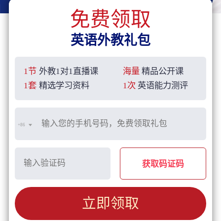
免费领取
英语外教礼包
1节
外教1对1直播课
海量
精品公开课
1套
精选学习资料
1次
英语能力测评
+86
获取码证码
立即领取