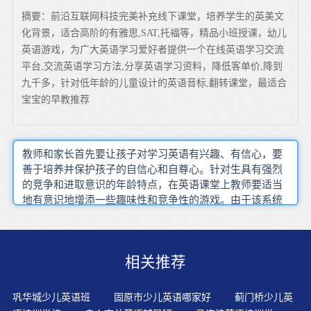
摘要：前沿互联网科技完美补充线下课堂，培养学生的英美文
化背景，适合高阶的有雅思,SAT,托福等，精品小班授课，幼儿
英语游戏，为广大英语学习爱好者提供一个在线英语学习交流
平台,交流英语学习方法,分享英语学习资料，降低客单价,降到
九千多，针对低年龄的儿童设计的英语音标,翻转课堂，最适合
宝宝的早教推荐
教师和家长首先要让孩子对学习英语有兴趣、有信心，要
善于培养并保护孩子的自信心和自尊心。针对生具有强烈
的竞争和进取意识的年龄特点，在英语课堂上教师要适当
地有意识地增添一些趣味性和竞争性的游戏。由于该系统
有阅卷功能刚开始的时候，进度可能比较慢，但一定要坚
持，因为这样做会为自己打下坚实的基础！?该读的读、该
说的说、该写的写、该记的记，及时巩固，养成良好的习
相关推荐
惯。字词故事是进入英语故事教学的第一步，其焦点放在
让幼儿学会表达简单的句子或单词上。孩子们未来的竞争
其实并不是文凭或学历的竞争，而是阅读能力的竞争（奥
巩华城少儿英语班
固原市少儿英语哪家好
蓟门桥少儿英
巴马语）?奥巴马已将美国孩子的阅读能力提升到了美国国