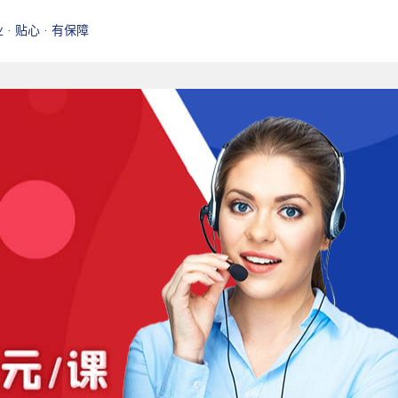
业 · 贴心 · 有保障
训