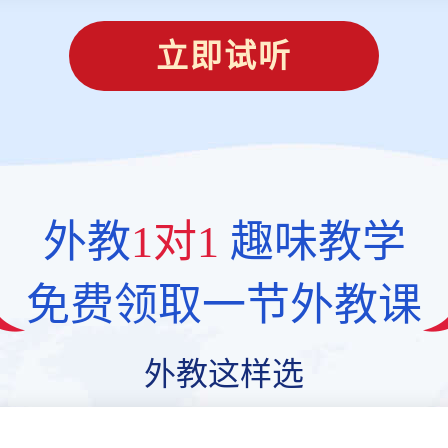
立即试听
外教
1对1
趣味教学
免费领取一节外教课
外教这样选