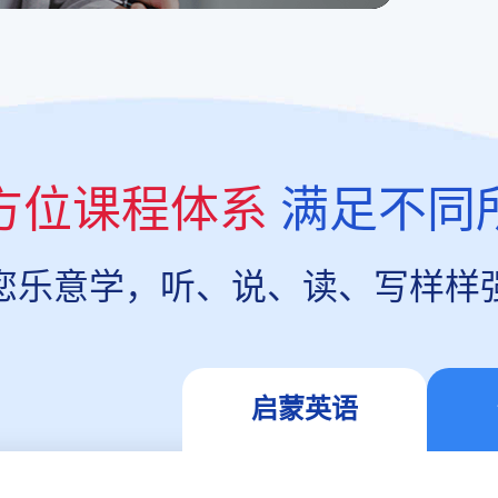
方位课程体系
满足不同
您乐意学，听、说、读、写样样
启蒙英语