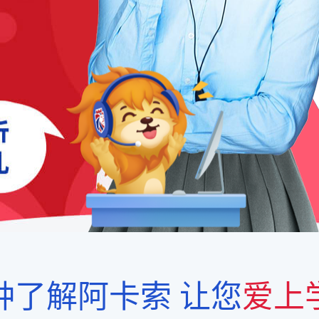
钟了解阿卡索
让您
爱上