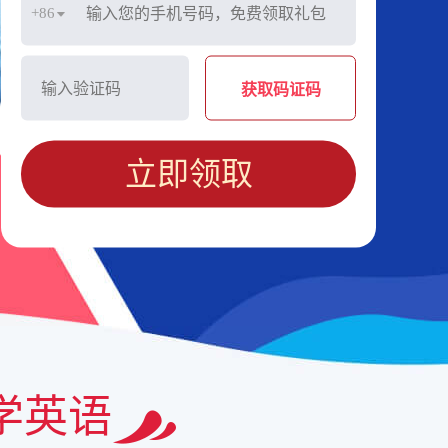
+86
获取码证码
立即领取
学英语