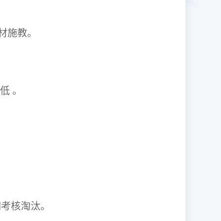
1因材施教。
取率低 。
资格证。
期考核淘汰。