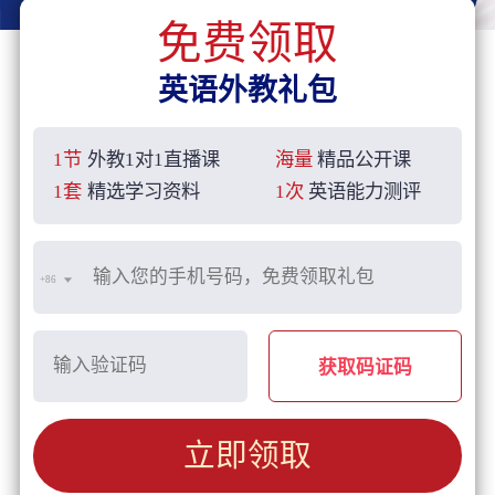
免费领取
英语外教礼包
1节
外教1对1直播课
海量
精品公开课
1套
精选学习资料
1次
英语能力测评
+86
获取码证码
立即领取