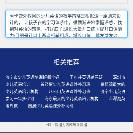
阿卡索外教网的少儿英语的教学策略是根据这一原则来设
计的， 让孩子在的学习体系中，循循渐进地掌握语感，找
到对英语的感觉，打好底子;通过大量开口练习提升口语能
力;目的是让以上两者相辅相成，增长自信，越发激发兴
趣，使得孩子最终进入良性循环，实现少儿英语快速提
升。阿卡索外教网的少儿英语培训课程，费用低廉，低至
13.2元/课时，为广大乐于学英语的家长和学生提供高性价
相关推荐
比的少儿英语培训。
济宁市少儿英语培训班哪个好
王府井英语辅导班
深圳市
少儿英语培训
首经贸少儿英语课外补习班
景德镇最大的
少儿英语培训机构
赵公口英语课外补习班
济宁少儿英语
学习一年多少钱
海东最大的少儿英语培训机构
龙潭湖英
语外教
国展少儿英语课外补习班
*以上数据为内部统计数据