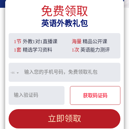
免费领取
英语外教礼包
1节
外教1对1直播课
海量
精品公开课
1套
精选学习资料
1次
英语能力测评
+86
获取码证码
立即领取