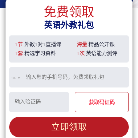
免费领取
英语外教礼包
1节
外教1对1直播课
海量
精品公开课
1套
精选学习资料
1次
英语能力测评
+86
获取码证码
立即领取