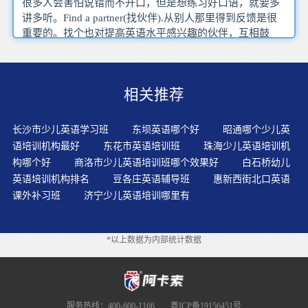
很多人会害怕说错而不开口，但是想练习好口语，就要多
讲多听。Find a partner(找伙伴).从别人那里得到反馈是很
重要的。找个也对提高英语水平感兴趣的伙伴，互相鼓
励，互相比赛，多对话。
相关推荐
长沙市少儿英语学习班
东坝英语哪个好
昭通哪个少儿英
语培训机构最好
东花市英语培训班
珠海少儿英语培训机
构哪个好
商洛市少儿英语培训班哪个效果好
白石桥幼儿
英语培训机构排名
豆各庄英语辅导班
惠新西街北口英语
课外补习班
济宁少儿英语培训哪里有
*以上数据为内部统计数据
服务热线：400-600-1166
粤ICP备19156451号