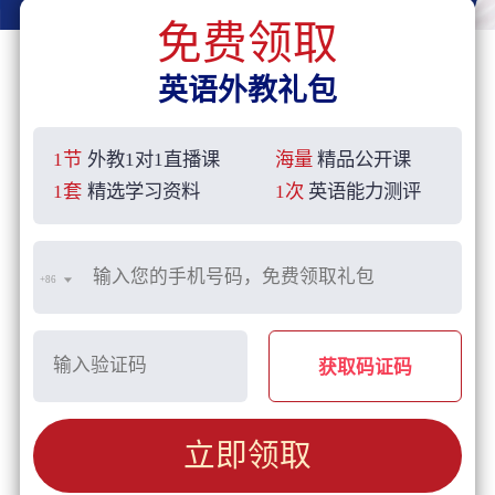
免费领取
英语外教礼包
1节
外教1对1直播课
海量
精品公开课
1套
精选学习资料
1次
英语能力测评
+86
获取码证码
立即领取