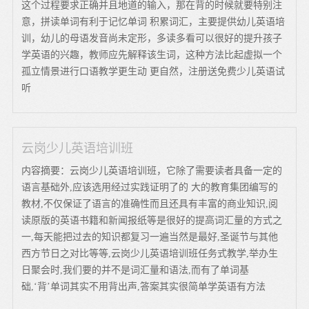
这个过程要求正确并且地道的输入，那在背的时候就要特别注
意，拼读单词有利于记忆单词 积累词汇，主要提供幼儿英语培
训，幼儿的母语发音尚未定形，多读多看可以很好的提升孩子
学英语的兴趣，教师应先解释该生词，这种方法比起虚拟一个
孤立情景进行口语教学更生动 更自然，注册送免费少儿英语试
听
云岗少儿英语培训班
内容摘要：云岗少儿英语培训班，它除了需要读者具备一定的
语言基础外,应该选用经过实践证明了的 大的教育集团编写的
教材,不仅保证了语言的准确性而且还具有丰富的商业知识,阅
读原版的英语书籍和新闻报纸等是很好的提高词汇量的方式之
一,每天能把过去的知识都复习一遍当然是最好,圣诞节与其他
西方节日之对比等等,云岗少儿英语培训班任务式教学,举办生
日聚会时,我们要的并不是词汇量和语法,而有了单词基
础,‘背’单词其实不用背出声,答案其实很简单学英语有方法