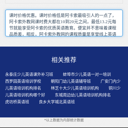
课时价格优惠。课时价格低是阿卡索最吸引人的一点了，
阿卡索外教网课时费大都在10到20元之间，最低13.2元每
节就能享受阿卡索的优质英语教育。便宜并不意味着课程
品质差，相反，阿卡索外教网的课程质量是享誉线上英语
教育界的，就更不用说西宁本地老套僵化的传统少儿英语
培训课程了。孩子的教育问题是我们作为家长长期放不下
心的一件事，英语启蒙又是这场持久战的一个重要开始，
相关推荐
选好入门的少儿英语培训课程至关重要，要选就选阿卡索
外教网这样优秀的教育品牌。
永泰庄少儿英语课外补习班
蚌埠市少儿英语一对一培训
西罗园英语培训学校
朝阳门幼儿英语辅导班
广安门内少
儿英语培训机构排名
林芝十大少儿英语培训机构
铜川少
儿英语培训机构哪个好
东城周边幼儿英语培训机构排名
虎坊桥英语班
良乡大学城北英语班
*以上数据为内部统计数据