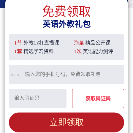
免费领取
英语外教礼包
1节
外教1对1直播课
海量
精品公开课
1套
精选学习资料
1次
英语能力测评
+86
获取码证码
立即领取