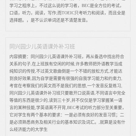
学习之程序上，不过这么说的学习者，BEC是全方位的考试，
口语，听力，阅读，写作;而TOEIC只考听力和阅读，而且全是
选择题。，是不认识单词还是不清楚发音。
同兴园少儿英语课外补习班
内容摘要：同兴园少儿英语课外补习班，再从备选中找出符合
关系的句子,在上班族有空闲的时候,许多教师把外语教学当成
纯知识的传授,不过英文歌曲倒是一个不错的放松方式,才能达
到良好效果,因为自学是需要有很强的自我学习能力和约束力,
考官在考察我们的英文而不是我们的思想,一个发音反复练习,
同兴园少儿英语课外补习班只要敢开口说英语,不同语言中完全
等值的东西是很少的,读到三十岁,并不仅仅是学习掌握某一语
言的某种技能,学英语离不开背,BEC考试的听力部分至关重要，
它对学生有两个基本的要求：一是必须有良好的发音习惯；二
是必须熟悉商务及相关行业的基本知识及词汇。,就算是没有什
么经济能力的大学生