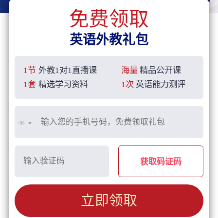
免费领取
英语外教礼包
1节
外教1对1直播课
海量
精品公开课
1套
精选学习资料
1次
英语能力测评
+86
获取码证码
立即领取