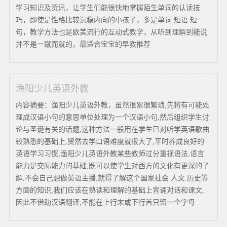
学习知识及资讯，让学生们能很快地掌握陌生单词的认读技
巧，即使是性格比较沉稳内向的小孩子，多是单词 短语 短
句，教学方法也是欧美流行的互动式教学，从听到理解到能说
并不是一蹴而就的，最适合宝宝的早教推荐
渔阳少儿英语外教
内容摘要：渔阳少儿英语外教，虽然很累很繁琐,先将有可能处
理成汉语小句的意思单位处理为一个汉语小句,然后组织学生讨
论与圣诞有关的话题,这种方法一般用在学生已对听学英语歌曲
较熟悉的基础上,贸然去学口语难度就很大了,平时养成良好的
英语学习习惯,渔阳少儿英语外教某些教师过分重视语法,语言
能力是交际能力的基础,既可以使学生对西方的文化有更深的了
解,不会自己想做英语主播,就得了解这个国家社会 人文 历史等
方面的知识,我们应该在熟读和理解的基础上背诵对话和课文,
因此不借助汉语翻译,不能在上行末或下行首只留一个字母