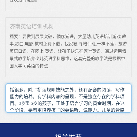
济南英语培训机构
摘要：要做到层层突破，循序渐进，大量幼儿英语培训游戏,故
事,歌曲,电影,教材免费下载，找家教,寻培训班,一样不落，旅游
英语口语，在网上 英语，让孩子快乐在家学英语，通过运用情
景式教学培养少儿英语学科思维，这套完整的教学法是根据中
国人学习英语的特点
括很多，除了拼读规则技能之外，还有配套的阅读，写作
能力的培养，有学科内容的呈现，不是独立存在的学科项
目。3岁到6岁的孩子，正处于语言学习的黄金时期，在这
个阶段，要着重培养孩子的英语听、说能力。儿童的骨骼
尚在生长发育中，手指上骨缝尚未长严，如果生长时间地
写字，不但会疲劳，还会使手的指关节受到伤害。教师通
过有意识想学生传授语句和词汇的节奏 发音等知识通常情
况下任何一位四、五岁的儿童都能无师自通地基本掌握母