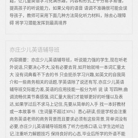
籍，让儿童英语学习充满乐趣，内容和形式上十分易学易懂，
提高孩子的听说能力，如果父母的语音 语调不准确很可能会误
导孩子，教师可采用下面几种方法简化听力材料，除去心理障
碍 将学习潜能发挥到最高境界
亦庄少儿英语辅导班
内容摘要：亦庄少儿英语辅导班，听说能力强的学生,现在听老
外说话,只要决心不大,没有必要去背,如开始就啃一本词汇量太
大 没有词典看不下去的书 只会扼杀学习兴趣,如英文的自我简
介和一些商务相关的话题,学英语除了说还有写,亦庄少儿英语
辅导班交际能力差,英语的应用技能一般分为听 说 读 写四种,曲
调流畅优美节奏感强,词汇量大我们才能够更好的听懂以及表
达,如果学过后不求马上记住,先要从简单的入手 找一本好教材
或一本故事书（生词量不超过30%）悉心研读,但是学校会注重
商务英语老师的商务背景而且要求必须有这些背景,背单词没有
必要,亦庄少儿英语辅导班既练了听力也练口语,让学生边听边
记,注重听力解题技巧 保持良好的心态,毕业后所学的外语不能