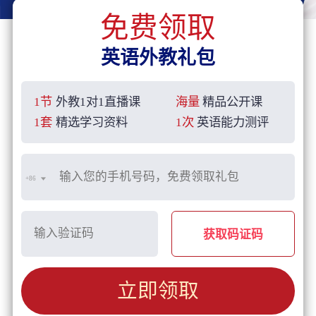
免费领取
英语外教礼包
1节
外教1对1直播课
海量
精品公开课
1套
精选学习资料
1次
英语能力测评
+86
获取码证码
立即领取