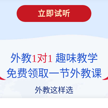
立即试听
外教
1对1
趣味教学
免费领取一节外教课
外教这样选