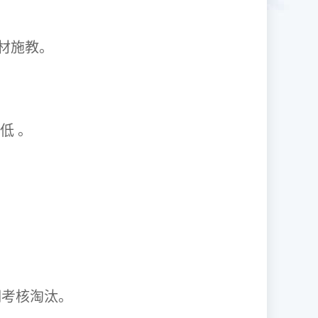
1因材施教。
取率低 。
资格证。
期考核淘汰。