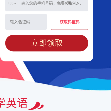
+86
获取码证码
立即领取
学英语