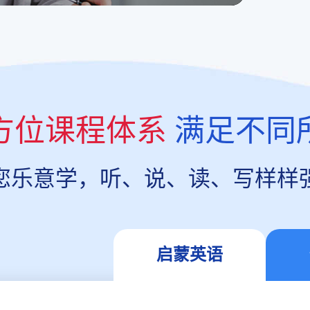
方位课程体系
满足不同
您乐意学，听、说、读、写样样
启蒙英语