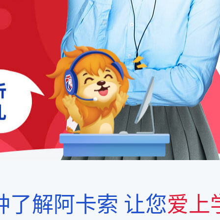
钟了解阿卡索
让您
爱上