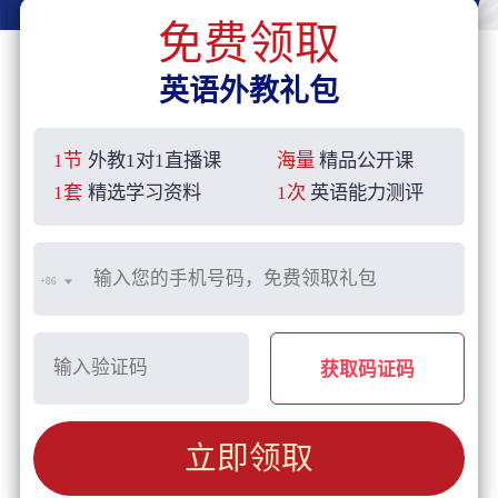
免费领取
英语外教礼包
1节
外教1对1直播课
海量
精品公开课
1套
精选学习资料
1次
英语能力测评
+86
获取码证码
立即领取