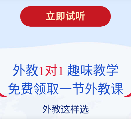
立即试听
外教
1对1
趣味教学
免费领取一节外教课
外教这样选