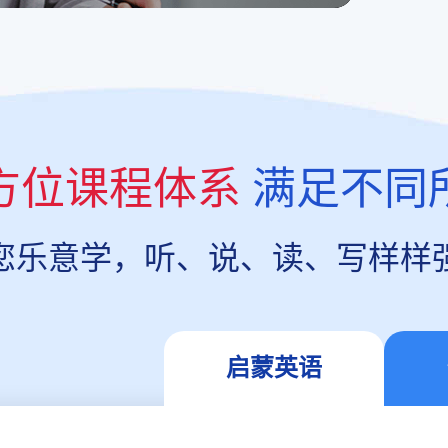
方位课程体系
满足不同
您乐意学，听、说、读、写样样
启蒙英语