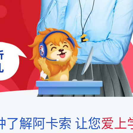
钟了解阿卡索
让您
爱上