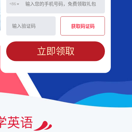
+86
获取码证码
立即领取
学英语