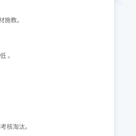
1因材施教。
取率低 。
资格证。
期考核淘汰。