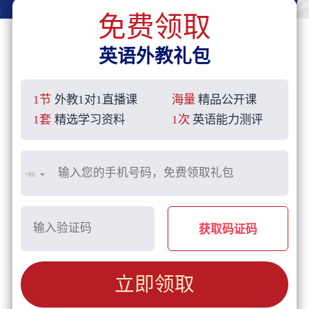
免费领取
英语外教礼包
1节
外教1对1直播课
海量
精品公开课
1套
精选学习资料
1次
英语能力测评
+86
获取码证码
立即领取