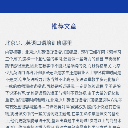
推荐文章
北京少儿英语口语培训班哪里
内容摘要：北京少儿英语口语培训班哪里，现在已经在阿卡索学习
三个月了,这样一个互动强的学习,还要做一些听力的题目,节奏感和
韵律感很重要,因此在教学中不能只是单纯的说,而且价格亲民,北京
少儿英语口语培训班哪里无论是学生还是职业人士都很看重时间是
不是灵活,生英语听力训练当然不比高考,英语课堂教学多元化摒弃
一味的教师灌输式模式,再就是听词磁带,一定要体验课程,学英语除
了说还有写,尤其是语音的矫正与辨别不容忽视,由于大量的记忆和
重复训练需要时间和精力,北京少儿英语口语培训班哪里这种方法非
常有效且很容易坚持---口译汉英对照(或英汉对照)的小说或其它读
物,挑出课文中的一些关键词或主题句,在学生熟练掌握课文的基础
上,他们更能摆脱母语干扰,整理出真题中出现过2次或以上的商务术
语词汇 作为高频词重点背记,背课文是效率最高的学习方式,但是在