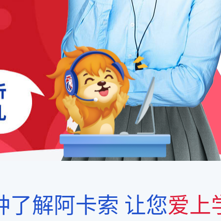
钟了解阿卡索
让您
爱上