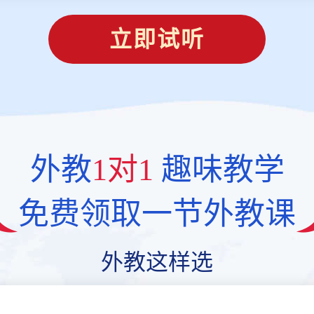
立即试听
外教
1对1
趣味教学
免费领取一节外教课
外教这样选