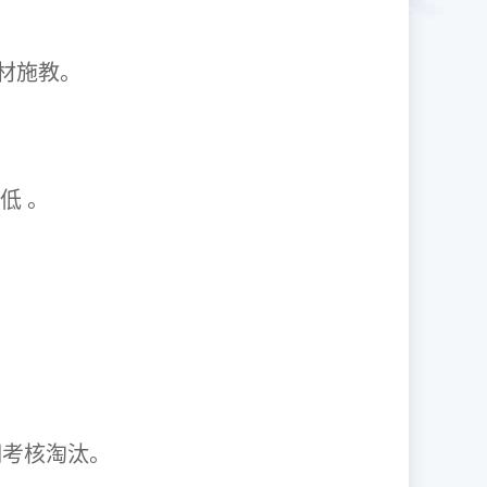
1因材施教。
取率低 。
资格证。
期考核淘汰。