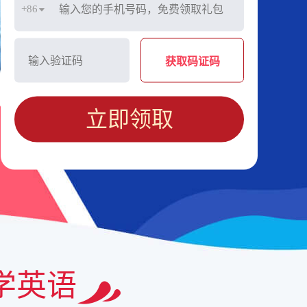
+86
获取码证码
立即领取
学英语