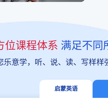
方位课程体系
满足不同
您乐意学，听、说、读、写样样
启蒙英语