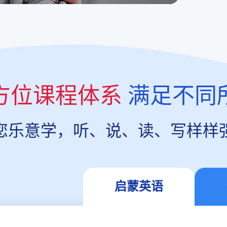
方位课程体系
满足不同
您乐意学，听、说、读、写样样
启蒙英语