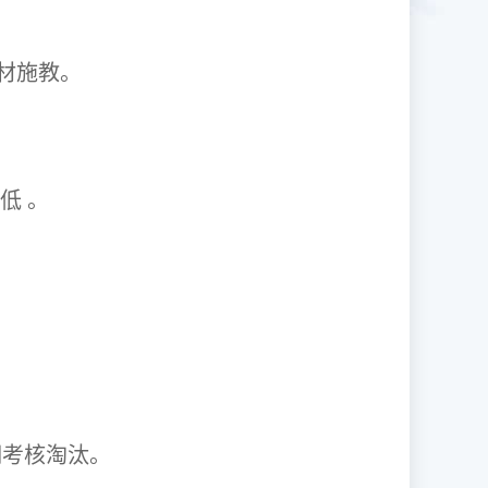
1因材施教。
取率低 。
资格证。
期考核淘汰。