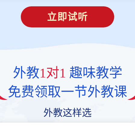
立即试听
外教
1对1
趣味教学
免费领取一节外教课
外教这样选