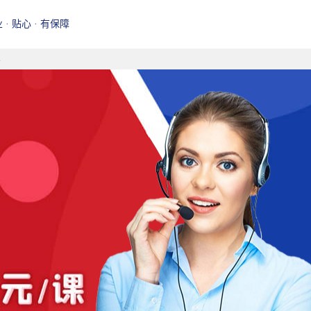
业 · 贴心 · 有保障
样