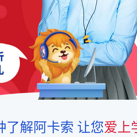
钟了解阿卡索
让您
爱上