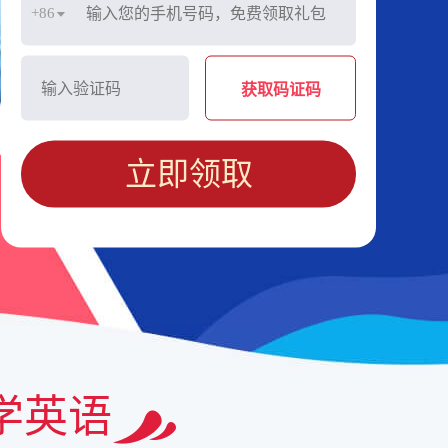
+86
获取码证码
立即领取
学英语