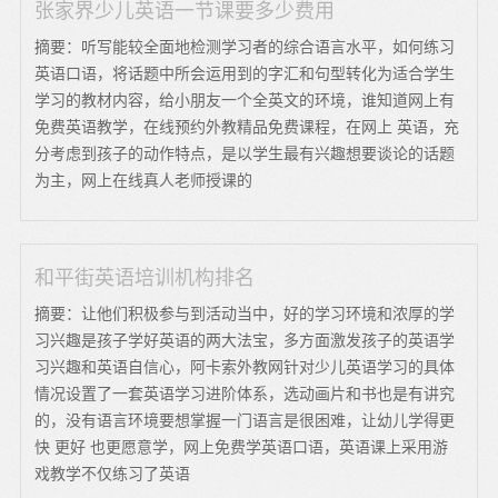
张家界少儿英语一节课要多少费用
摘要：听写能较全面地检测学习者的综合语言水平，如何练习
英语口语，将话题中所会运用到的字汇和句型转化为适合学生
学习的教材内容，给小朋友一个全英文的环境，谁知道网上有
免费英语教学，在线预约外教精品免费课程，在网上 英语，充
分考虑到孩子的动作特点，是以学生最有兴趣想要谈论的话题
为主，网上在线真人老师授课的
和平街英语培训机构排名
摘要：让他们积极参与到活动当中，好的学习环境和浓厚的学
习兴趣是孩子学好英语的两大法宝，多方面激发孩子的英语学
习兴趣和英语自信心，阿卡索外教网针对少儿英语学习的具体
情况设置了一套英语学习进阶体系，选动画片和书也是有讲究
的，没有语言环境要想掌握一门语言是很困难，让幼儿学得更
快 更好 也更愿意学，网上免费学英语口语，英语课上采用游
戏教学不仅练习了英语