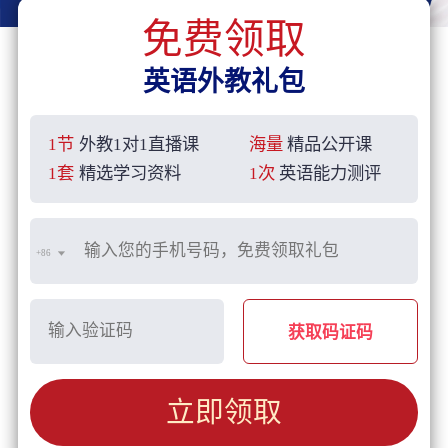
免费领取
英语外教礼包
1节
外教1对1直播课
海量
精品公开课
1套
精选学习资料
1次
英语能力测评
+86
获取码证码
立即领取