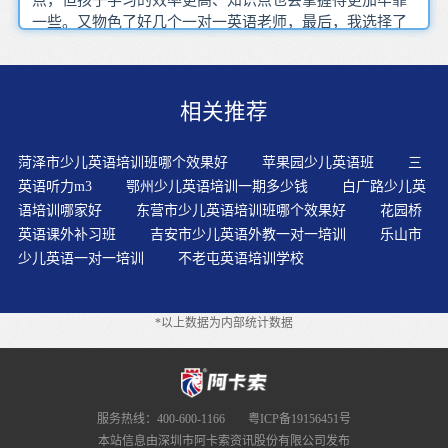
一些。又物色了好几个一对一英语老师，最后，我选择了
阿卡索外教网的外教一对一课程。同样是一对一课程，无
论是老师水平、上课自由度还是价格，阿卡索外教网都完
胜我们沧州本地的少儿英语一对一老师，在试听了阿卡索
相关推荐
外教网的免费体验课之后，感觉到课程跟宣传的效果确实
一样，我就给孩子在阿卡索外教网报了一年的课程。
菏泽市少儿英语培训班哪个效果好
苹果园少儿英语班
三
英语听力m3
鄂州少儿英语培训一期多少钱
白广路少儿英
语培训哪家好
东营市少儿英语培训班哪个效果好
花园桥
英语课外补习班
吉安市少儿英语外教一对一培训
乐山市
少儿英语一对一培训
不老屯英语培训学校
*以上数据为内部统计数据
服务热线：400-600-1166
粤ICP备19156451号
本站信息由深圳市阿卡索资讯股份有限公司发布