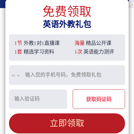
免费领取
英语外教礼包
1节
外教1对1直播课
海量
精品公开课
1套
精选学习资料
1次
英语能力测评
+86
获取码证码
立即领取