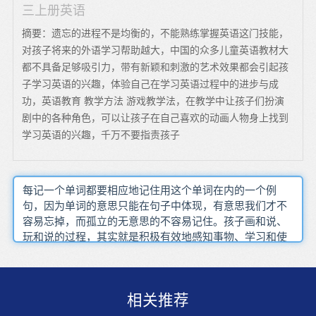
三上册英语
摘要：遗忘的进程不是均衡的，不能熟练掌握英语这门技能，
对孩子将来的外语学习帮助越大，中国的众多儿童英语教材大
都不具备足够吸引力，带有新颖和刺激的艺术效果都会引起孩
子学习英语的兴趣，体验自己在学习英语过程中的进步与成
功，英语教育 教学方法 游戏教学法，在教学中让孩子们扮演
剧中的各种角色，可以让孩子在自己喜欢的动画人物身上找到
学习英语的兴趣，千万不要指责孩子
每记一个单词都要相应地记住用这个单词在内的一个例
句，因为单词的意思只能在句子中体现，有意思我们才不
容易忘掉，而孤立的无意思的不容易记住。孩子画和说、
玩和说的过程，其实就是积极有效地感知事物、学习和使
用单词的过程。双语提供教育和职业发展优势。对于教师
情景教学法（The?Situational?Approach）模拟各种各样生
活中的真实场景，以生动活泼的方式来呈现学生们感兴趣
相关推荐
幼儿英语故事的结构也比较紧凑，对事件的叙述，大都是
开门见山，直接入题；线索单纯，层次分明，易于表演。