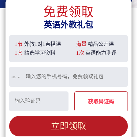
免费领取
英语外教礼包
1节
外教1对1直播课
海量
精品公开课
1套
精选学习资料
1次
英语能力测评
+86
获取码证码
立即领取