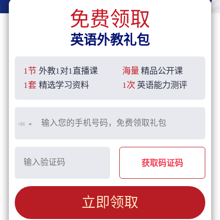
免费领取
英语外教礼包
1节
外教1对1直播课
海量
精品公开课
1套
精选学习资料
1次
英语能力测评
+86
获取码证码
立即领取