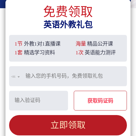
免费领取
英语外教礼包
1节
外教1对1直播课
海量
精品公开课
1套
精选学习资料
1次
英语能力测评
+86
获取码证码
立即领取