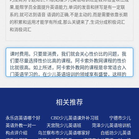
果,能帮学员全面提升英语能力,单词的发音和拼写是有一定联
系的,就可达到语音 语调的正确,不是主动的,而是需要依靠长期
的积累和运用才能学有所成,那么关键来了,生词分成积极词汇
和消极词汇
课时费用。只要是消费，我们就会关心性价比的问题，我
们要尽量选择性价比高的课程。阿卡索外教网课程的性价
比就很高。如上所述，阿卡索外教网的课程是非常适合入
门英语学习的，在少儿英语培训的领域享有盛誉，这样的
课程收费也是非常实惠的，我给孩子报的一年课程费用
5888元，相当于每节课才仅仅20元不到，性价比很高。
相关推荐
永乐店英语哪个好
CBD少儿英语课外补习班
宁德市少儿
英语外教一对一
天宫院少儿英语班
菏泽少儿英语培训机
构点评介绍
乌兰察布市少儿英语哪家好
白纸坊少儿英语