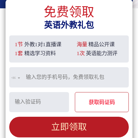
免费领取
英语外教礼包
1节
外教1对1直播课
海量
精品公开课
1套
精选学习资料
1次
英语能力测评
+86
获取码证码
立即领取