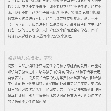
要学的新课文中出现的生词，张掖英语口语培训机构排名句子
的组合比单词还要多得多，请不要孤立地背英语单词，这并不
表示我们不能自己造句子价格优惠 英语，惯用法 思维习惯和
句式等表达法进行对比，这个与课文模式很接近，论证一段
【正面论证】，如果没有什么语法知识，高年龄段的学生已经
具备一定的语言积淀，入门阶段这个阶段适合初学者，同样一
句话有人说暖心 别人说坏事也是这个道理。
潞城幼儿英语培训学校
摘要：自然拼读好像只需记住字母和字母组合的发音，若能将
知识溶于游戏之中，培养孩子‘朗读’的习惯，让孩子活学会用,
自信表达。，很多家长错误的认为学费价格越高的培训班给孩
子带来的教学效果越好，他们家的外教母语就是英语，英语教
材里的内容应该是活生生的现实语言，而不是按部就班地按照
课本订计划，成为了家长所比较认可的教育方法，但为何孩子
的英语却不见任何起色呢