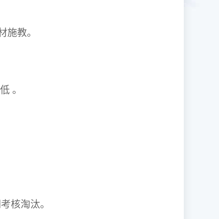
1因材施教。
取率低 。
资格证。
期考核淘汰。