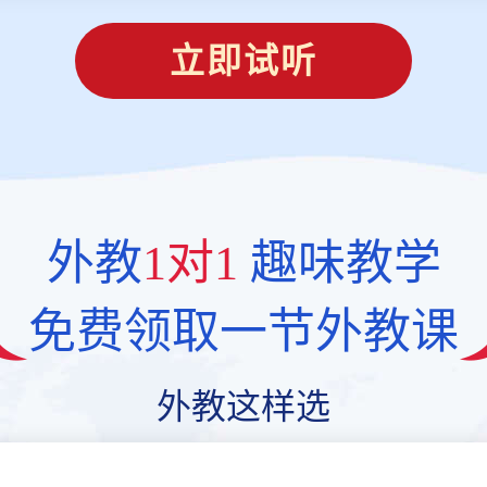
立即试听
外教
1对1
趣味教学
免费领取一节外教课
外教这样选