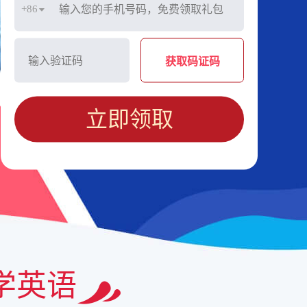
+86
获取码证码
立即领取
学英语