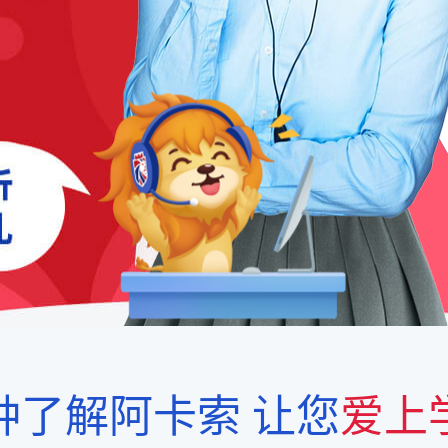
钟了解阿卡索
让您
爱上