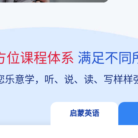
方位课程体系
满足不同
您乐意学，听、说、读、写样样
启蒙英语