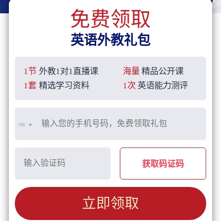
免费领取
英语外教礼包
1节
外教1对1直播课
海量
精品公开课
1套
精选学习资料
1次
英语能力测评
+86
获取码证码
立即领取