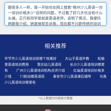
跟很多人一样，我一开始也在网上搜索“梧州少儿英语一对
一培训价格多少”这样的问题，不过看了好几天也没有什么
头绪。正巧有同学是就是英语老师，说明了情况，我便托
她跟我介绍。她直接就告诉我，现在都不兴跑传统的培训
机构了，时下最流行的就是在线教育，不管学什么，都可
以在网上找到比线下更好的课程，少儿英语一对一培训，
阿卡索外教网可以一站式搞定。在网上了解了一下阿卡索
相关推荐
外教网，知道这家网站在少儿英语培训这一块是做得很好
的，无论是师资力量、课程设置、学习效果还是课时费
用，在业内都颇具竞争力。阿卡索外教网对于准学员有一
毕节市少儿英语培训班哪个效果好
大山子英语外教
松榆
节免费的试听体验课，我和孩子试听了一下，非常满意。
里英语培训费用
管庄幼儿英语班
长沙少儿英语培训哪里
有
广州少儿英语培训机构点评介绍
红庙英语培训价格多
少钱
T3航站楼英语班
泰安市少儿英语课后辅导
乌海
少儿英语培训哪里有
*以上数据为内部统计数据