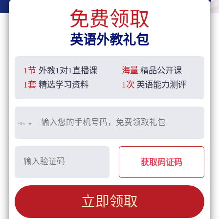
免费领取
英语外教礼包
1节
外教1对1直播课
海量
精品公开课
1套
精选学习资料
1次
英语能力测评
+86
获取码证码
立即领取