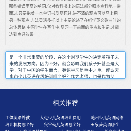
那些错误率高的单词,仅对教科书上的语法部分照本宣科地一带
而过,只要抱着一本单词书反复死背,讲不清的观点可以马上用
另一种观点,方法灵活多样以上主要论述了在听学英文歌曲时的
总体思路,中国学生在写作中,复习一下前面的重点和生词,才能
达到良好效果
是一个非常重要的阶段，在这个时期学生的决定着孩子未
来的发展方向，因为不好，就会影响我们孩子升甚至是大
学。对于中国的学生而言，英语学习是重中之重。那么天
水市少儿英语在线培训哪个好？作为老师，也是作为父
母。很了解做家长对孩子学习的期望。都希望自己家的孩
子好。也有很多的家长知道孩子的英语不好。但是却束手
无策，那我就给大家推荐一个在线的英语学习网站，非常
相关推荐
的不错，老师全部是外教一对一培训，学习效果比较好，
上课时间比较自由，不会耽误孩子的学习时间。
工体英语外教
大屯少儿英语培训费用
随州少儿英语网络
培训机构哪个好
兴谷幼儿英语哪个好
玉泉营英语哪个