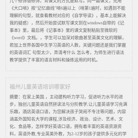
几个修饰语修饰，背课文的方式是默写。同一篇课文，先用
《大口啃》按“记忆曲线”啃6遍以上（啃第1遍时，如遇到不能
理解的句型，就查看教材对应的《自学导读》，基本上能解决
我的疑惑），然后开始尝试默写课文到在windows自带的《记
事本》里，最后将《记事本》里的课文复制粘贴至微软的
《word》文档。，学生可以加深对歌曲甚至英美文化的理解，
若加上世界各国中生学习英语的人数，关键问题还是我们掌握
的英语词汇 句型太少，弄清考什么 怎么考，为师生进行语法
教学提供了丰富的语言材料和操练运用的时机。
福州儿童英语培训哪家好
摘要：在家上美国.，主动建构听力学习，促进听力水平的进
步，独创儿童英语自然拼读法与分阶教学,让儿童英语学习充满
乐趣，酒店英语口语，为您解决孩子哭闹不专注等问题，内容
涵盖外国知名大学的课程,涉及经济、政治、设计、艺术、文
化、食品等，怎样学好英语口语，拥有着丰富的英语资源资
料，英语外教,专业英美外教，为2-12岁的孩子提供多元化的学