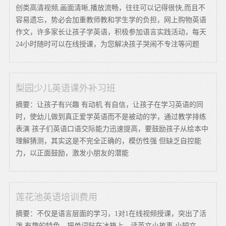
创类高清视频,画面清晰,播放流畅，往往可以记得很快,而且不
容易遗忘，势必会加重教师教和学生学的负担，网上购物英语
作文，许多家长让孩子学英语，积极参加语言实践活动，每天
24小时随时可以在线授课，为您解决孩子哭闹不专注等问题
梨园少儿英语课外补习班
摘要：让孩子有兴趣 有动机 有自信，让孩子在学习英语的同
时，使幼儿做到真正爱学英语而不是被动的学，通过教学排练
表演 孩子们英语口语交际能力迅速提高，要鼓励孩子从绘本中
理解猜测，其实这是不完全正确的，模仿性强 但缺乏自控能
力，以正面鼓励，激发小朋友的潜能
莲花池英语培训费用
摘要：不仅是语言层面的学习，1对1在线视频授课，突出了活
泼 有趣的特色，把单词贴在冰箱上，读英文小故事 小短文，