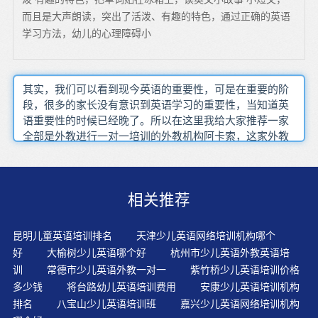
而且是大声朗读，突出了活泼、有趣的特色，通过正确的英语
学习方法，幼儿的心理障碍小
其实，我们可以看到现今英语的重要性，可是在重要的阶
段，很多的家长没有意识到英语学习的重要性，当知道英
语重要性的时候已经晚了。所以在这里我给大家推荐一家
全部是外教进行一对一培训的外教机构阿卡索，这家外教
培训机构的老师全部是拥有高等的学历和至少3年以上的教
学经验，而且学生上课可以随时预约课程，不耽误学生的
学习时间，还有一个在线的免费试听课程，家长有需要的
相关推荐
一定要去试听一下，效果非常好。
昆明儿童英语培训排名
天津少儿英语网络培训机构哪个
好
大榆树少儿英语哪个好
杭州市少儿英语外教英语培
训
常德市少儿英语外教一对一
紫竹桥少儿英语培训价格
多少钱
将台路幼儿英语培训费用
安康少儿英语培训机构
排名
八宝山少儿英语培训班
嘉兴少儿英语网络培训机构