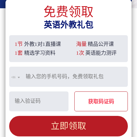
免费领取
英语外教礼包
1节
外教1对1直播课
海量
精品公开课
1套
精选学习资料
1次
英语能力测评
+86
获取码证码
立即领取