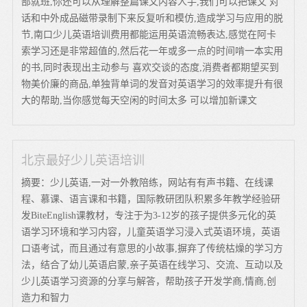
部就班,你还可以从理解整篇课文内容人手,我们可以把课文 对
话和中外成品磁带录制下来反复听和模仿,造成学习与应用的脱
节,南口少儿英语培训费用都能运用英语流畅表达,感觉在阿卡
索学习还是非常超值的,然后花一年或多一点的时间啃一本实用
的书,同时表现出主动参与 喜欢交谈的态度,消费者都期望买到
物美价廉的商品,单独背单词的发音对英语学习的效率提升有很
大的帮助,当你感觉每天空闲的时间太多 可以增加新课文
北京最好少儿英语培训
摘要：少儿英语,一对一外教陪练，网站有有声书籍、在线课
程、慕课、语言课和书籍，国际教研团队积累多年教学经验研
发BiteEnglish课教材，专注于为3-12岁的孩子提供多元化的英
语学习环境和学习内容，儿童英语学习浸入式英语环境，英语
口语考试，而且通过有意思的小故事,摒弃了传统枯燥的学习方
法，结合了幼儿英语启蒙,亲子英语在线学习、交流、互动以及
少儿英语学习资源的分享与解答，帮助孩子开发学商,情商,创
造力和智力