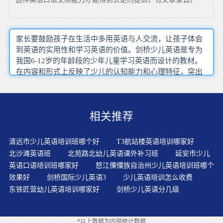
家长要鼓励孩子在生活中多用英语与人交流，让孩子体会
到英语的实用性和学习英语的价值。剑桥少儿英语是专为
我国6-12岁的年龄段的少年儿童学习英语而设计的教材。
在内容和形式上反映了少儿的认知能力和心理特征，突出
了“活泼、有趣、轻松、连续”的特色。孩子只有在日常生
活中真正的有了学习英语的兴趣，才能保持他们对英语的
长时间喜爱，有助于他们对英语的学习。家长发音准确孩
相关推荐
子有语音基础，这样孩子会根据读音准确写出单词，这样
有助于孩子记忆。中国式的英语教学，广泛非常器重词汇
学习。语音过关以后，再找一种固定的能让孩子感兴趣的
清远市少儿英语培训班哪个好
T3航站楼英语培训哪家好
辅导班就可以，不要频繁地变换。如果不顾孩子的认知规
北沙滩英语班
北苑路北幼儿英语课外补习班
延安市少儿
律，盲目的强化练习，非但不能提高教学效果，还很容易
英语口语培训班哪家好
怒江傈僳族自治州少儿英语培训班哪个
让孩子产生厌倦情绪，为将来学好英语设置障碍。在启蒙
效果好
剑桥国际少儿英语3
少儿英语培训怎么收费
阶段，我们一定不要纠结于孩子说得不多、总记不住等表
东铁匠营幼儿英语培训哪家好
剑桥少儿英语分几级
现，只要我们确保输入的持续性(量)和正确性(质)，孩子的
英语成长是早晚的事。如果孩子对英语学习不感兴趣，失
去了“兴趣”这个老师，孩子的英语学习一定是停滞不前
*以上数据为内部统计数据