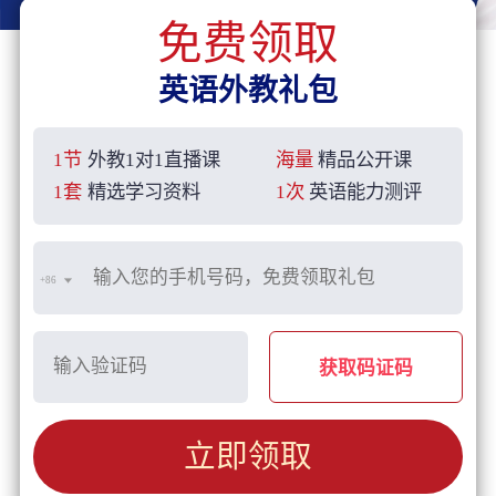
免费领取
英语外教礼包
1节
外教1对1直播课
海量
精品公开课
1套
精选学习资料
1次
英语能力测评
+86
获取码证码
立即领取