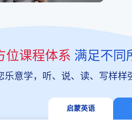
方位课程体系
满足不同
您乐意学，听、说、读、写样样
启蒙英语