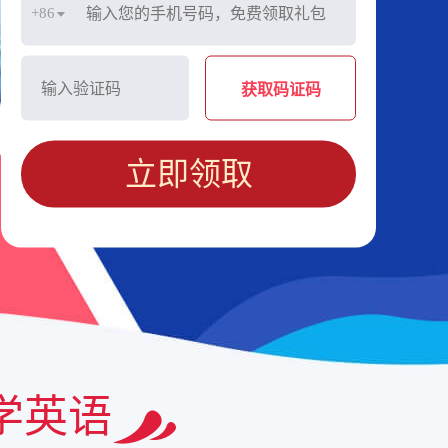
+86
获取码证码
立即领取
学英语