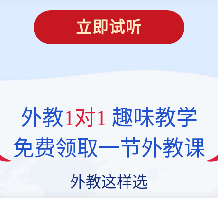
立即试听
外教
1对1
趣味教学
免费领取一节外教课
外教这样选