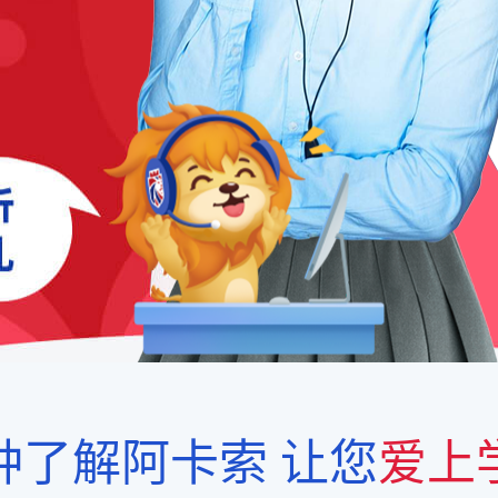
钟了解阿卡索
让您
爱上