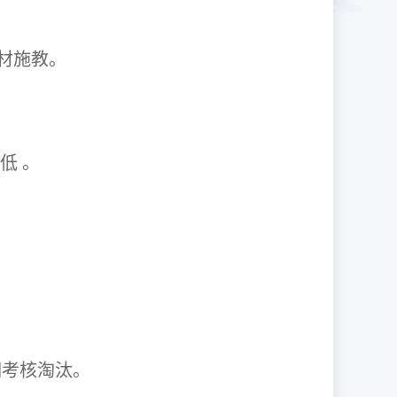
1因材施教。
取率低 。
资格证。
期考核淘汰。