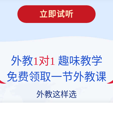
立即试听
外教
1对1
趣味教学
免费领取一节外教课
外教这样选