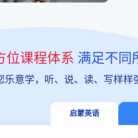
方位课程体系
满足不同
您乐意学，听、说、读、写样样
启蒙英语