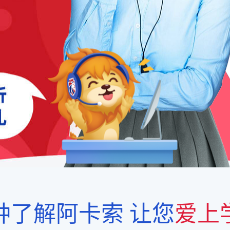
钟了解阿卡索
让您
爱上