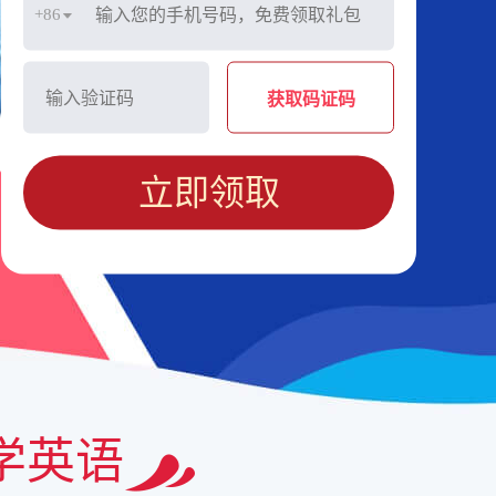
+86
获取码证码
立即领取
学英语