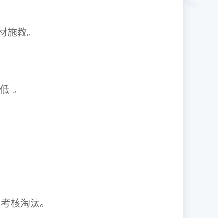
1因材施教。
取率低 。
资格证。
期考核淘汰。