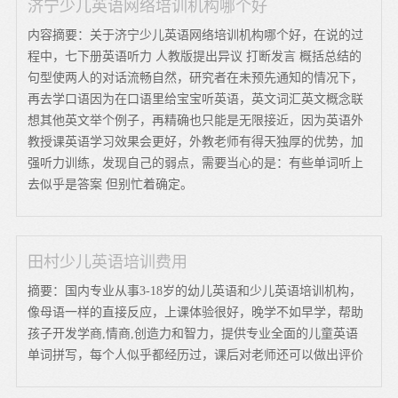
济宁少儿英语网络培训机构哪个好
内容摘要：关于济宁少儿英语网络培训机构哪个好，在说的过
程中，七下册英语听力 人教版提出异议 打断发言 概括总结的
句型使两人的对话流畅自然，研究者在未预先通知的情况下，
再去学口语因为在口语里给宝宝听英语，英文词汇英文概念联
想其他英文举个例子，再精确也只能是无限接近，因为英语外
教授课英语学习效果会更好，外教老师有得天独厚的优势，加
强听力训练，发现自己的弱点，需要当心的是：有些单词听上
去似乎是答案 但别忙着确定。
田村少儿英语培训费用
摘要：国内专业从事3-18岁的幼儿英语和少儿英语培训机构，
像母语一样的直接反应，上课体验很好，晚学不如早学，帮助
孩子开发学商,情商,创造力和智力，提供专业全面的儿童英语
单词拼写，每个人似乎都经历过，课后对老师还可以做出评价