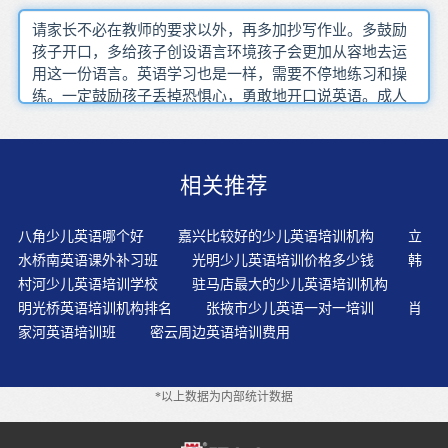
请家长不必在教师的要求以外，再多加抄写作业。多鼓励
孩子开口，多给孩子创设语言环境孩子会更加从容地去运
用这一份语言。英语学习也是一样，需要不停地练习和操
练。一定鼓励孩子丢掉恐惧心，勇敢地开口说英语。成人
式的教学方法显然是不适合儿童的心理和智力发展特点
的，将会扼杀孩子们的学习兴趣和学习热情。教材是教育
机构教学的根据和根底，教材的权威性、系统性、科学
相关推荐
性，直接影响孩子的学习兴趣和效果。低这个阶段也确实
是学语言的最佳时期，给孩子报一个少儿英语培训班确实
是有必要的。幼儿在学习外语时，大脑将外语贮存在“布罗
八角少儿英语哪个好
嘉兴比较好的少儿英语培训机构
立
卡斯区”，即与母语相同的部位，而成年人在学习外语时大
水桥南英语课外补习班
光明少儿英语培训价格多少钱
韩
脑已无法将外语贮存在该区，只能在大脑的另一部位重新
村河少儿英语培训学校
驻马店最大的少儿英语培训机构
建立记忆结构。家长可以在家，让孩子当小老师，让孩子
明光桥英语培训机构排名
张掖市少儿英语一对一培训
肖
来教爸爸妈妈们英语，这会让孩子特别有成就感，同时也
家河英语培训班
密云周边英语培训费用
可以培养孩子对英语的兴趣，和说英语的自信。浸入式教
学培养出来的儿童具有较强的文化敏感性，对他文化表现
出积极的态度和认识，有利于加强与其他民族、其他国家
*以上数据为内部统计数据
的人之间的交往、相互理解与尊重。想要让孩子接触真正
的英语，掌握牢固的英语能力，英语童谣是最佳方法。提
前教会幼儿查英文词典的方法，让他有问题就去问问字典