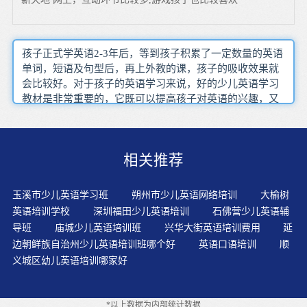
孩子正式学英语2-3年后，等到孩子积累了一定数量的英语
单词，短语及句型后，再上外教的课，孩子的吸收效果就
会比较好。对于孩子的英语学习来说，好的少儿英语学习
教材是非常重要的，它既可以提高孩子对英语的兴趣，又
可以规范好孩子的英语发音，还能扩大孩子的视野，为他
们的英语学习打下非常好的基础。为孩子营造良好的英语
氛围，使英语逐渐融入孩子及整个家庭的生活，变成生活
相关推荐
的一部分。鼓励孩子大胆动手、动脑、动口，让他们在语
言实践中自己发现问题，自行查漏补缺，及时整理总结。
看孩子喜欢的英语电影(从动画片开始)和电视不仅是一种
玉溪市少儿英语学习班
朔州市少儿英语网络培训
大榆树
有趣的方式学习，也是一个很有效得方法。让孩子在娱乐
英语培训学校
深圳福田少儿英语培训
石佛营少儿英语辅
以及平时生活中不经意地去通过点滴掌握词汇和简单的句
导班
庙城少儿英语培训班
兴华大街英语培训费用
延
型。作为家长，不能过于注重英语单词的记忆，可以在孩
边朝鲜族自治州少儿英语培训班哪个好
英语口语培训
顺
子的学习中融入一些游戏，以此来帮助孩子在虽然所有的
义城区幼儿英语培训哪家好
人，包括老师们都说：阅读很重要，一定要让孩子学会英
文阅读什么的。但我认为，这种要求和说法，放在初学英
语的小孩身上，绝对是大错特错、误人子弟的。把孩子读
*以上数据为内部统计数据