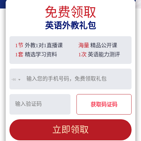
免费领取
英语外教礼包
1节
外教1对1直播课
海量
精品公开课
1套
精选学习资料
1次
英语能力测评
+86
获取码证码
立即领取