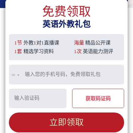
免费领取
英语外教礼包
1节
外教1对1直播课
海量
精品公开课
1套
精选学习资料
1次
英语能力测评
+86
获取码证码
立即领取