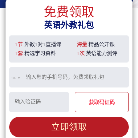
免费领取
英语外教礼包
1节
外教1对1直播课
海量
精品公开课
1套
精选学习资料
1次
英语能力测评
+86
获取码证码
立即领取