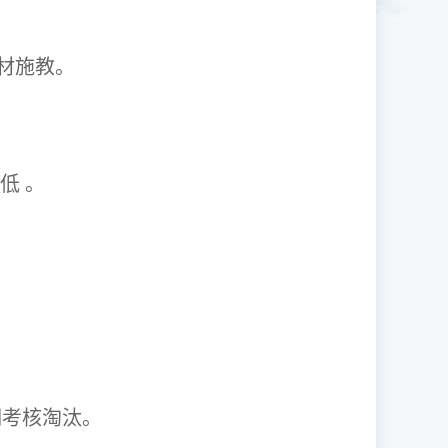
1因材施教。
取率低 。
资格证。
期考核淘汰。