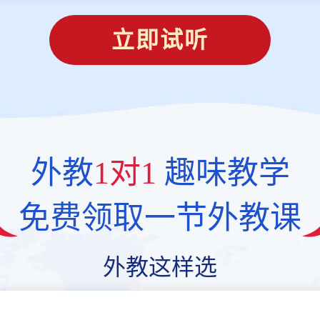
立即试听
外教
1对1
趣味教学
免费领取一节外教课
外教这样选