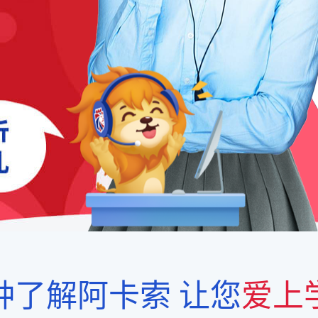
钟了解阿卡索
让您
爱上