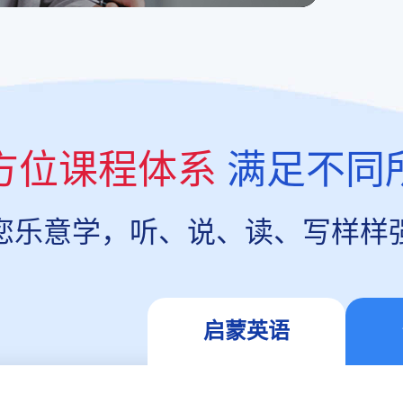
方位课程体系
满足不同
您乐意学，听、说、读、写样样
启蒙英语