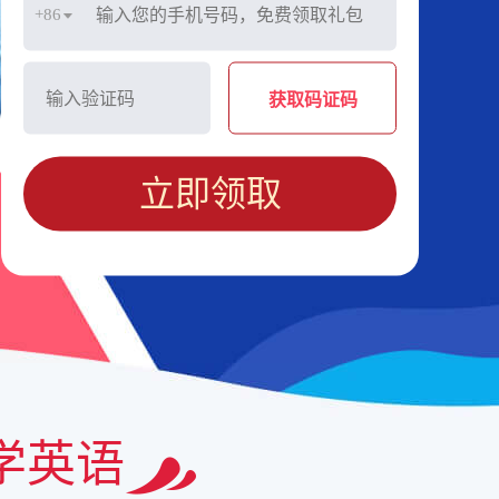
+86
获取码证码
立即领取
学英语