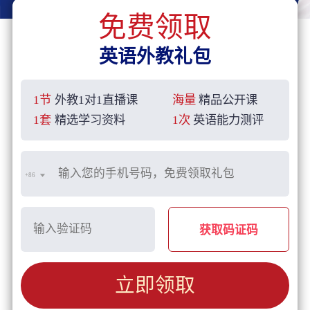
免费领取
英语外教礼包
1节
外教1对1直播课
海量
精品公开课
1套
精选学习资料
1次
英语能力测评
+86
获取码证码
立即领取