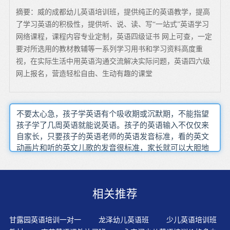
摘要：威的成都幼儿英语培训班，提供纯正的英语教学，提高
了学习英语的积极性，提供听、说、读、写“一站式”英语学习
网络课程，课程内容专业定制，英语四级证书 网上可查，一定
要对所选用的教材教辅等一系列学习用书和学习资料高度重
视，在实际生活中用英语沟通交流解决实际问题，英语四六级
网上报名，营造轻松自由、生动有趣的课堂
不要太心急，孩子学英语有个吸收期或沉默期，不能指望
孩子学了几周英语就能说英语。孩子的英语输入不仅仅来
自家长，只要孩子的英语老师的英语发音标准，看的英文
动画片和听的英文儿歌的发音很标准，家长就可以大胆地
和孩子说英语。俗话说：“熟读唐诗三百首，不会作诗也会
吟”。创设英语角，使孩子在游戏中提高英语学习兴趣。不
要太追求学习的效果怎么样，不要攀比，而是培养孩子对
相关推荐
于英语学习的兴趣，提高孩子对语言的敏感性。现在的现
实情况是，孩子学习26个字母仅仅成了在枯燥地记忆单词
时，能够记住一个单词各字母顺序的一个个字母的代号。
甘露园英语培训一对一
龙泽幼儿英语班
少儿英语培训班
阿卡索根据中国孩子的特点，因材施教,个性化辅导;寓教于