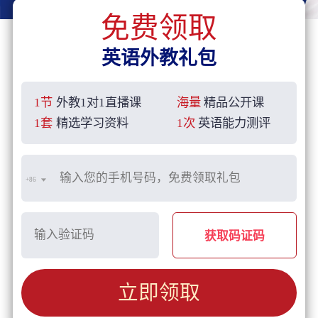
免费领取
英语外教礼包
1节
外教1对1直播课
海量
精品公开课
1套
精选学习资料
1次
英语能力测评
+86
获取码证码
立即领取