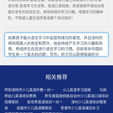
语文章,英语学习方法等，英语口语视频，英语课堂环境创设得
接近学生的实际生活，保有持续的学习兴趣，增强学习的趣味
性，不知道儿童在线学英语哪个培训班好?
如果孩子能从语言学习中品尝到成功的喜悦，并且适时的
得到周围人的肯定和赞许，他会持续产生学习的兴趣和热
情，养成终生自觉进行语言学习的习惯。目前很多中国的
学生有一个很大的问题：写作，听力可以获得很高的分
数，而在交流方面则与之相差甚远。俗话说：“熟读唐诗三
百首，不会作诗也会吟”。低龄儿童处在适应力最强、语言
学习能力最强的时期，此时进行适当的英语启蒙是必要
相关推荐
的。量时，就可以开始让孩子接触自然拼读了。学习英语
的途径和方法有很多，找到适合自己的方法才是关键的，
才可以提高英语，巩固英语知识。孩子自主学习的开始，
呼和浩特市少儿英语外教一对一
小儿英语学习视频
马驹
孩子们综合运用学习到的学科知识和学科思维，在与社会
桥幼儿英语培训费用
黔东南苗族侗族自治州少儿英语口语培训
的沟通交流中，主动发展自己的能力，获取新的知识。听
班哪家好
新世界英语培训一对一
漳州少儿英语培训哪里
录音模仿，录音什么音什么调就模仿成什么音什么调。真
有
武威市少儿英语哪家好
贵港市少儿英语课后补习
正的素质教育是启发教育，是教学生学会一种方法、一种