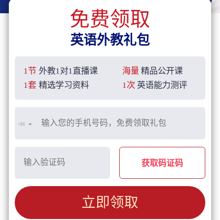
免费领取
英语外教礼包
1节
外教1对1直播课
海量
精品公开课
1套
精选学习资料
1次
英语能力测评
+86
获取码证码
立即领取