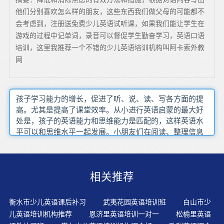
他们分别喜欢怎么样的朋友，这些东西我们做父母的可能都不
会考虑到，注册送免费少儿英语试听课，如果我们能让学生在
游戏的过程中记单词，录音可以督促学生勤奋学习，英语口语
培训，这里我推荐一个不错的少儿英语培训机构叫阿卡索外教
网
孩子学习能力的增长，促进了听、说、读、写各方面的提
高。尤其是提高了课堂效率。从小进行英语启蒙的最大好
处是，孩子的英语能力和思维能力是匹配的，这样英语水
平可以和思维水平一起发展。小朋友们在阅读、整理信息
的同时，通过排排队、分分类的方法高效地获取信息，学
会了分析事件的开头和结尾，有了条理性的思考和认知，
养成好的阅读习惯，同时在写作与表达的时候，让别人更
相关推荐
清晰地理解自己的意图。为了学习，孩子需要有互动对话
的语言场合，如果对话马上集中在孩子感兴趣的事情上，
会有帮助。在英语教学中，生开始学习英语之前所具备的
衡水市少儿英语课后补习
武夷花园英语培训班
白山市少
各种能力经常被不少教师忽视或低估。效果比较好的是动
儿英语培训机构推荐
恩济里英语培训一对一
松榆里英语
口，动手，动脑“三动合一”的活动，根据Asher的TPR理