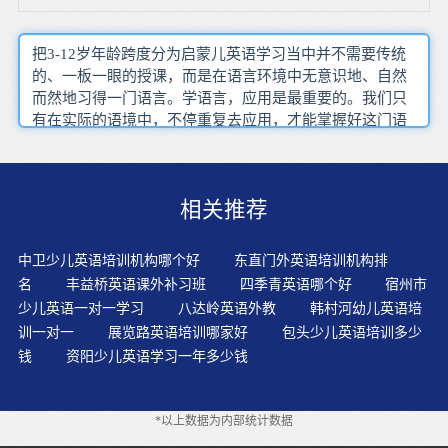
把3-12岁年龄跨度分为启蒙儿英语学习当中并不需要传统
的、一板一眼的授课，而是在语言环境中无意识地、自然
而然地习得一门语言。学语言，应用是最重要的。我们只
有在实际的语境中，不停重复去应用，才能掌握好这门语
言。?由于3到6岁这个年龄段的孩子模仿能力很强，学习方
式是螺旋式向上的，比较愿意开口，那么帮助3到6岁的孩
子学英语就应该紧密抓住他们的学习特点，让他们尽可能
相关推荐
多开口。轻松快乐的?旋律加上浅显易懂的歌词，很快地，
宝宝便能朗朗上口，轻松学会歌词中的单词和简单用语，
并牢牢记住，学习的速度将是显而易见的。鼓励孩子、同
中卫少儿英语培训机构哪个好
东直门外英语培训机构排
孩子一道大胆地做动作。的地学习完全不同，更多的时候
名
丰益桥英语课外补习班
四季青英语哪个好
宿州市
需要父母适当地想方设法地调动孩子的积极性。要经常表
少儿英语一对一学习
八达岭英语外教
韩村河幼儿英语培
扬鼓励孩子，提高幼儿学习英语的兴趣。制造英语学习氛
训一对一
展览路英语培训哪家好
包头少儿英语培训多少
围方法就是买一些英语磁带、英语学习碟子让孩子学习。
钱
资阳少儿英语学习一年多少钱
在教学中加入适当的游戏有利于培养学生的兴趣，符合“乐
学”原则。语言的对话交流和阅读故事要在上下关联的语境
中进行，有助于孩子的推理能力。要养成随身携带英语书
*以上数据为内部统计数据
的习惯！在窗边、厨房、客厅，甚至厕所都放了英语书，