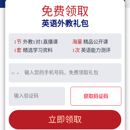
免费领取
英语外教礼包
1节
外教1对1直播课
海量
精品公开课
1套
精选学习资料
1次
英语能力测评
+86
获取码证码
立即领取