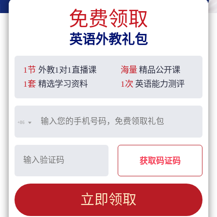
免费领取
英语外教礼包
1节
外教1对1直播课
海量
精品公开课
1套
精选学习资料
1次
英语能力测评
+86
获取码证码
立即领取