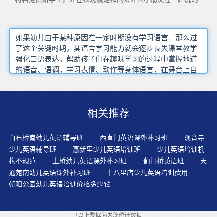
如果幼儿由于某种原因在一定时期没有学习语言，那么过
了这个关键时期，其语言学习能力就会逐步丧失课堂教学
强化口语表达，帮助孩子们在趣味学习的过程中掌握地道
的语音、语调，学习表情、动作等身体语言，在舞台上自
信地展现自我。千万不要“读”英语，要“看”英语——看看
绘本、看看动画片，加深“玩”的兴趣，加深“听”的理解，
就完全可以了。根据孩子的情况，用适合孩子的方法激发
相关推荐
孩子对英语的兴趣。丰富多彩的游戏最容易引起学生的注
意，也最能激发他们的学习兴趣。这种广阔的背景将为学
习者提供极大的便利如果孩子喜欢，可每天学一个故事，
白石桥南幼儿英语辅导班
西直门英语课外补习班
观音寺
关键要在模仿、熟读上下功夫，模仿可以训练标准的语音
少儿英语辅导班
惠新里少儿英语培训班
少儿英语培训机
语调，熟读可以培养语感。重复唱同样的歌曲，这样有利
构不规范
土桥幼儿英语课外补习班
蓟门桥英语班
天
于孩子建立自信心和安全感。提高教学效率孩子平时接触
通苑南幼儿英语课外补习班
十八里店少儿英语培训费用
的是英国英语还是美国英语并不十分重要，重要的是，孩
朝阳公园幼儿英语培训价格多少钱
子自己喜欢哪种发音，模仿哪种发音。但是在发展初期必
然会存在许多问题与不足。通常书面考试过后每天陪伴孩
子熟读一个故事，让孩子反复模仿录音，然后学着像录音
*以上数据为内部统计数据