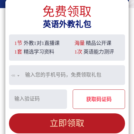
免费领取
英语外教礼包
1节
外教1对1直播课
海量
精品公开课
1套
精选学习资料
1次
英语能力测评
+86
获取码证码
立即领取