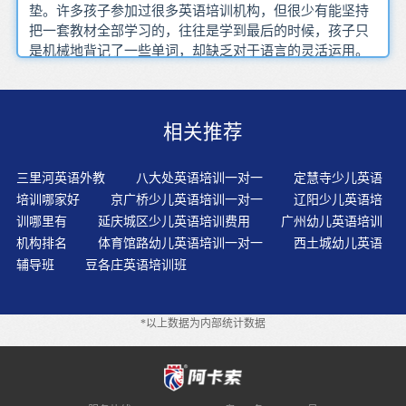
垫。许多孩子参加过很多英语培训机构，但很少有能坚持
把一套教材全部学习的，往往是学到最后的时候，孩子只
是机械地背记了一些单词，却缺乏对于语言的灵活运用。
记忆单词是为了让孩子更好的开口说英语，但机械记忆无
法提高。要有效利用英文教材，培养孩子从小的英语语感
和学习英语的兴趣。
相关推荐
三里河英语外教
八大处英语培训一对一
定慧寺少儿英语
培训哪家好
京广桥少儿英语培训一对一
辽阳少儿英语培
训哪里有
延庆城区少儿英语培训费用
广州幼儿英语培训
机构排名
体育馆路幼儿英语培训一对一
西土城幼儿英语
辅导班
豆各庄英语培训班
*以上数据为内部统计数据