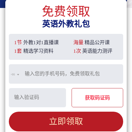
免费领取
英语外教礼包
1节
外教1对1直播课
海量
精品公开课
1套
精选学习资料
1次
英语能力测评
+86
获取码证码
立即领取