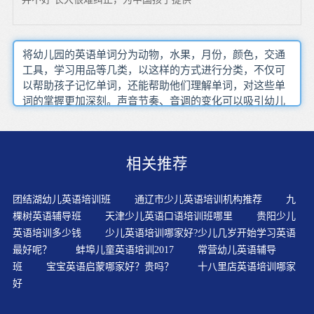
将幼儿园的英语单词分为动物，水果，月份，颜色，交通
工具，学习用品等几类，以这样的方式进行分类，不仅可
以帮助孩子记忆单词，还能帮助他们理解单词，对这些单
词的掌握更加深刻。声音节奏、音调的变化可以吸引幼儿
的注意力。3-4岁儿童不但能记住那些具体的、自己体验过
的事物，而且还能记住那些听来的、自己说过的抽象的事
物。背一篇课文能够为孩子提供一个相对封闭的语言环
相关推荐
境、纯正丰富的语言资料，弥补英语语言环境的不足。能
让孩子用英语讲一讲、演一演，效果会更好。对于每个故
事中出现的拼读规律，也需要重点掌握。有强大的教育集
团结湖幼儿英语培训班
通辽市少儿英语培训机构推荐
九
团背景支持，是教学质量的有力保障。建议各位宝妈宝爸
棵树英语辅导班
天津少儿英语口语培训班哪里
贵阳少儿
一定要认真挑选适合自己孩子的少儿英语培训班，我向大
英语培训多少钱
少儿英语培训哪家好?少儿几岁开始学习英语
家推荐阿卡索外教网，真心觉得不错。游戏教学符合生生
最好呢？
蚌埠儿童英语培训2017
常营幼儿英语辅导
理和心理特点。它可以缓和课堂上的紧张气氛，有助于消
班
宝宝英语启蒙哪家好？贵吗？
十八里店英语培训哪家
除学生的疲劳。英语学习宜早不宜迟，少儿英语学习的孩
好
子们的特点是，正处在语言习得的黄金时期，在学习少儿
英语时有着惊人的想象力和模仿能力，注意力不太容易集