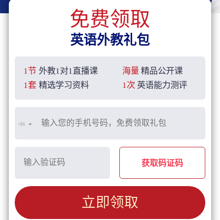
免费领取
英语外教礼包
1节
外教1对1直播课
海量
精品公开课
1套
精选学习资料
1次
英语能力测评
+86
获取码证码
立即领取