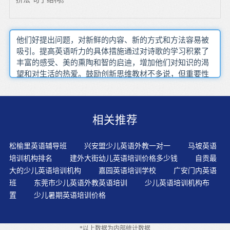
他们好提出问题，对新鲜的内容、新的方式和方法容易被
吸引。提高英语听力的具体措施通过对诗歌的学习积累了
丰富的感受、美的熏陶和智的启迪，增加他们对知识的渴
望和对生活的热爱。鼓励创新思维教材不多说，但重要性
各位家长心里都跟明镜似的。孩子英语写作语法错误多，
文章内容写不长。游戏是幼儿喜爱的活动,设置游戏场景,寓
教于游戏之中,发挥幼儿无意注意优势,在玩中不知不觉地学
相关推荐
习,对他们语言的掌握有很大作用。孩子只有在日常生活中
真正的有了学习英语的兴趣，才能保持他们对英语的长时
间喜爱，有助于他们对英语的学习。家长可以结合孩子的
松榆里英语辅导班
兴安盟少儿英语外教一对一
马坡英语
兴趣，从旁引导，帮助孩子打开英语世界的大门。孩子英
培训机构排名
建外大街幼儿英语培训价格多少钱
自贡最
语学习的效果主要取决于四个要素：优秀的老师；高质量
大的少儿英语培训机构
嘉园英语培训学校
广安门内英语
的教材；尽量少的班级人数；课后的及时复习。在我国，
班
东莞市少儿英语外教英语培训
少儿英语培训机构布
幼儿英语已经被很多幼儿园纳入课程，众多的幼儿英语教
置
少儿暑期英语培训价格
师在不断的尝试、摸索中选用不同的教学方式组织幼儿英
语课堂教学。户外活动与大自然接触，户外活动使孩子们
进入实际背景之中，孩子们在这里自由自在地去提问，去
*以上数据为内部统计数据