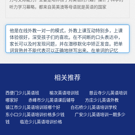
听力学习幕略，都来自英美澳等母语就是英语的国家
他是在线外教一对一的模式，外教上课互动特别多，上课
体验很好，深受孩子们的喜欢。在不间断的口头表达中，
家长可以及时发现问题，并在潜移默化中矫正发音。把单
词背熟并不能代表可以正确地拼写出来。在单词的记忆
中，要把读音、拼写和用法融为一体.?实际上通过课外环
境渠道获得的口语能力远比课堂获得的还要强。设计了阶
梯式、递进式的使幼儿乐此不彼的英语游戏,一定会让幼儿
相关推荐
全身心地投入在快乐的英语氛围中,使幼儿轻松地习得英语
语言。家里一般都有复读机，孩子自己就可以完成听写的
作业，同时也养成他们良好的主动学习习惯和能力。感
西便门少儿英语班
榆次英语培训班
慈云寺少儿英语培训
期，他们对于各种语音信号，是培养纯正语音语调的好机
哪家好
赤峰市少儿英语课后辅导
方庄少儿英语外教
会。让孩子多模仿、多朗读，通过有感情的朗读和熟读让
镇江市少儿英语培训班哪个好
白石桥少儿英语培训学校
孩子获得语感和自信。英语学习完全不同于其他任何学科
东小口少儿英语培训价格多少钱
广安少儿英语培训一期多少
的学习，甚至英语学习使用的大脑，与其他学科学习使用
钱
临沧少儿英语培训价格
的大脑都不一样。双语孩子比使用单语孩子更早识别语言
歧义。学龄前儿童的语言学习多偏向于“声音”的刺激，因