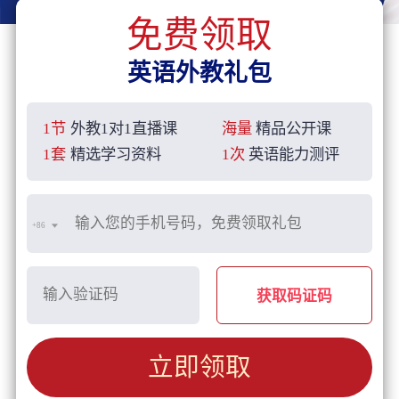
免费领取
英语外教礼包
1节
外教1对1直播课
海量
精品公开课
1套
精选学习资料
1次
英语能力测评
+86
获取码证码
立即领取