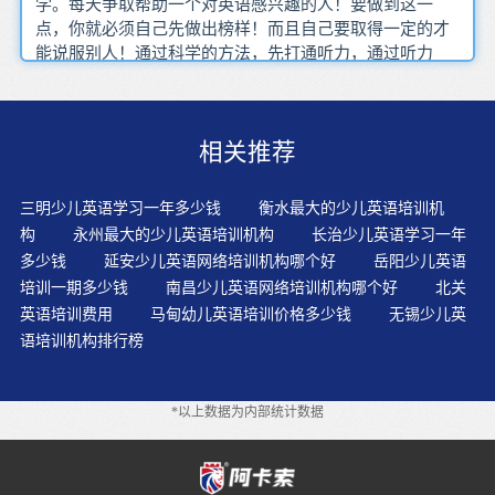
学。每天争取帮助一个对英语感兴趣的人！要做到这一
点，你就必须自己先做出榜样！而且自己要取得一定的才
能说服别人！通过科学的方法，先打通听力，通过听力
（而不是背单词）建立起英语单词的发音和实物或图片的
一一对应的联系，逐步积累，存储于大脑。唯有如此，久
而久之才会形成英语思维。4岁是少儿英语能力开发的黄金
相关推荐
时间，这个年龄段的孩子更容易接受语言及其所“携带”的
文化元素，这也意味着这个时期学习英语，不仅词汇记忆
快，孩子还能从小培养英语思维及对西方文化的初步认
三明少儿英语学习一年多少钱
衡水最大的少儿英语培训机
识。语言以生活口语为主，多使用短句，并且句型重复性
构
永州最大的少儿英语培训机构
长治少儿英语学习一年
强，使得故事通俗易懂，明白晓畅，这些特点适合较低年
多少钱
延安少儿英语网络培训机构哪个好
岳阳少儿英语
龄阶段幼儿的接受水平。对新内容进行陈述介绍的过程。
培训一期多少钱
南昌少儿英语网络培训机构哪个好
北关
1、吸引学生注意力，激发学生的联想；2、让学生听音，
英语培训费用
马甸幼儿英语培训价格多少钱
无锡少儿英
了解发音规则，并理解单词意思。英语单词会背后，特别
语培训机构排行榜
容易忘掉，这也是许多学生不能坚持背单词的原因，大量
读、背英语文章，可巩固已经记住的单词，同时也能掌握
相应的语法，提高英语的听力，可以说是英语学习的法
*以上数据为内部统计数据
宝。知识结构需要在这时建立，行为习惯在这时规范。在
成长阶段应该更好的扩大词汇量、突破听说、开始学习语
法。儿童对一种新语言的学习往往容易产生强烈浓厚的兴
趣。他们富有好奇心,听觉灵敏,善于模仿,心理障碍教少,能