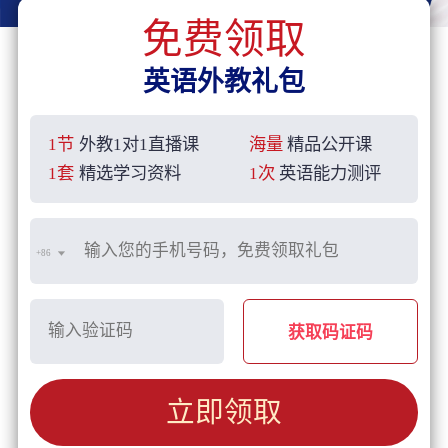
免费领取
英语外教礼包
1节
外教1对1直播课
海量
精品公开课
1套
精选学习资料
1次
英语能力测评
+86
获取码证码
立即领取