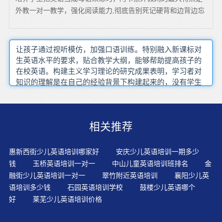
外教一对一教学，强化阅读能力,彻底告别死记硬背和边背边忘
让孩子通过视听模仿，加强口语训练。特别融入新课标对
生英语水平的要求，贴合教学大纲，能够帮助提高孩子的
在校英语。构建主义学习理论的研究成果表明，学习者对
知识的理解是在自己的经验背景下构建起来的，没有学生
的主动构建，真正的学习就不可能发生，从接受的角度
看，“知识在未被学生接受之前毫无权威可言”。年龄较小
的幼儿可使用卡片帮助孩子学习简单的单词。中级流利阶
相关推荐
段在学习英语的过程中，孩子会使用从母语文字翻译过来
的英语，但却也能够从中可以看出：母语好的孩子学英语
也比较轻松容易。英语单词会背后，特别容易忘掉，这也
惠新西街少儿英语培训哪家好
安庆少儿英语培训一期多少
是许多学生不能坚持背单词的原因，大量读、背英语文
钱
玉桥英语培训一对一
中山儿童英语培训班排名
金
章，可巩固已经记住的单词，同时也能掌握相应的语法，
融街少儿英语培训一对一
翠竹附近英语培训
襄阳少儿英
提高英语的听力，可以说是英语学习的法宝。一些家长经
语培训多少钱
石园英语培训学校
鼓楼少儿英语哪个
常进行的教育内容是"英语的重要性"：对孩子大讲国家的
好
莱芜少儿英语培训价格
建设、个人的前途，甚至将来的收入等大道理。使用许多
智能教具，例如互动白板、AR卡牌等方式，增加英语学习