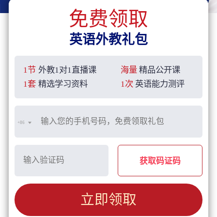
免费领取
英语外教礼包
1节
外教1对1直播课
海量
精品公开课
1套
精选学习资料
1次
英语能力测评
+86
获取码证码
立即领取