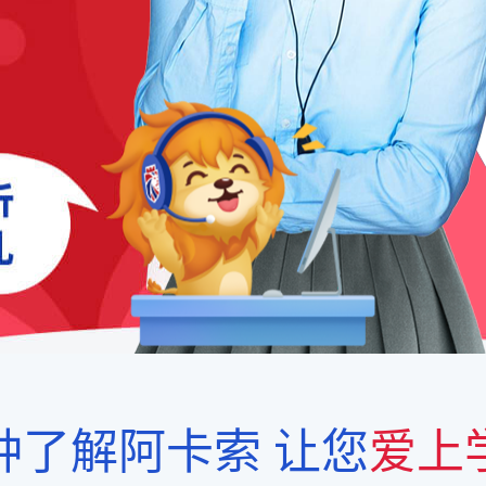
钟了解阿卡索
让您
爱上