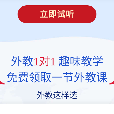
立即试听
外教
1对1
趣味教学
免费领取一节外教课
外教这样选