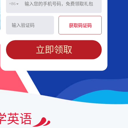
+86
获取码证码
立即领取
学英语