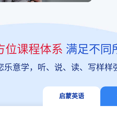
方位课程体系
满足不同
您乐意学，听、说、读、写样样
启蒙英语