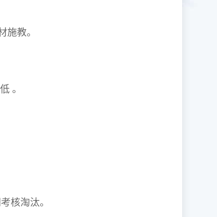
1因材施教。
取率低 。
资格证。
期考核淘汰。