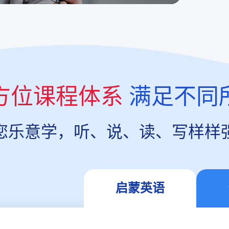
方位课程体系
满足不同
您乐意学，听、说、读、写样样
启蒙英语