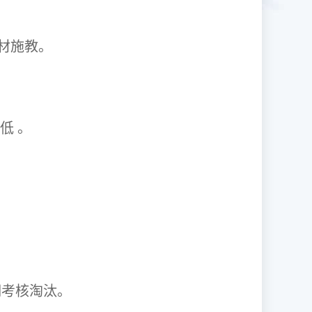
1因材施教。
取率低 。
资格证。
期考核淘汰。