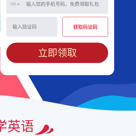
+86
获取码证码
立即领取
学英语