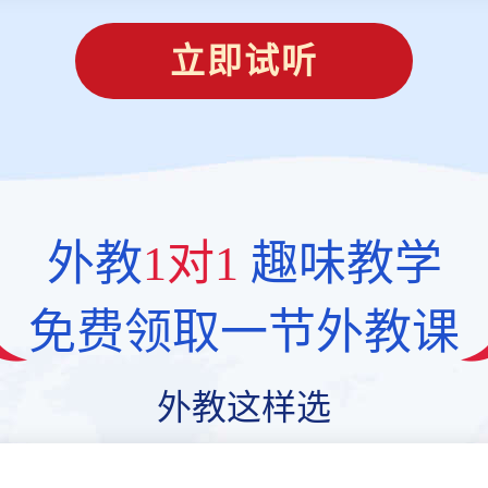
立即试听
外教
1对1
趣味教学
免费领取一节外教课
外教这样选