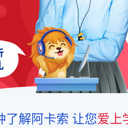
钟了解阿卡索
让您
爱上