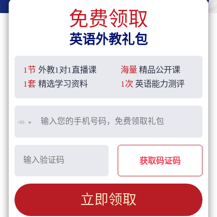
免费领取
英语外教礼包
1节
外教1对1直播课
海量
精品公开课
1套
精选学习资料
1次
英语能力测评
+86
获取码证码
立即领取