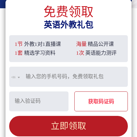
免费领取
英语外教礼包
1节
外教1对1直播课
海量
精品公开课
1套
精选学习资料
1次
英语能力测评
+86
获取码证码
立即领取