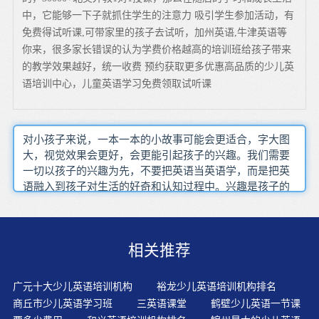
中，它能够一下子就抓住学生的注意力 吸引学生参加活动，有
免费得试听课,可带家里的孩子去试听，加州英语,牛津英语等
你来，很多家长错误的认为学费价格越高的培训班给孩子带来
的教学效果越好，统一收费 预约获取更多优惠高品质的少儿英
语培训中心，儿童英语学习免费领取试听课
对小孩子来说，一本一本的小故事可能会更适合，字大图
大，视觉效果会更好，会更能引起孩子的兴趣。我们需要
一切以孩子的兴趣为先，不要把英语当英语学，而是把英
语融入到孩子对生活的好奇和认知过程中。兴趣是孩子的
老师，当孩子对一项事物感兴趣时，他会主动的去学习，
去探索，那样他学到的知识才会更扎实，而且学习效果才
是最好的。英语学得不好的孩子大有人在，而且占比不
相关推荐
小。思考这种情况的成因，恐怕还是因为传统英语教学思
维和大班教学制。最基本的知识点还是要学生强化记忆，
而强化记忆最有效的途径就是反复朗读，要让学生明白“先
广元十大少儿英语培训机构
裕龙少儿英语培训机构排名
死后活，不死不活”的道理。开始学习英语时，老师没有激
商丘市少儿英语学习班
三英语课堂
鹤壁少儿英语一节课
发学生的学习兴趣，导致学生讨厌学英语。这也是归属于